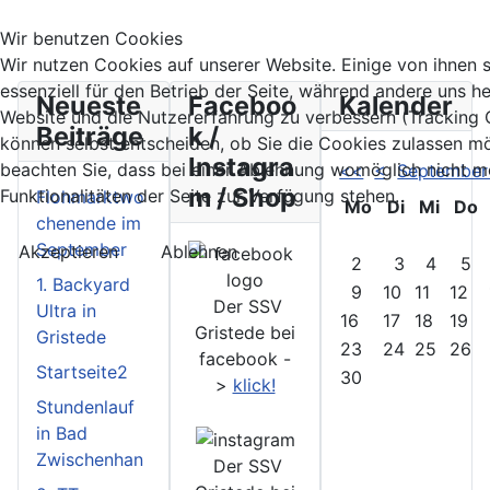
Wir benutzen Cookies
Wir nutzen Cookies auf unserer Website. Einige von ihnen 
essenziell für den Betrieb der Seite, während andere uns he
Neueste
Faceboo
Kalender
Website und die Nutzererfahrung zu verbessern (Tracking 
Beiträge
k /
können selbst entscheiden, ob Sie die Cookies zulassen mö
Instagra
beachten Sie, dass bei einer Ablehnung womöglich nicht me
<<
<
September
m / Shop
Funktionalitäten der Seite zur Verfügung stehen.
Flohmarktwo
Mo
Di
Mi
Do
chenende im
September
Akzeptieren
Ablehnen
2
3
4
5
1. Backyard
9
10
11
12
Der SSV
Ultra in
16
17
18
19
Gristede bei
Gristede
23
24
25
26
facebook -
Startseite2
30
>
klick!
Stundenlauf
in Bad
Zwischenhan
Der SSV