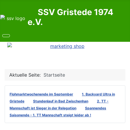
SSV Gristede 1974
e.V.
Aktuelle Seite:
Startseite
Flohmarktwochenende im September
1. Backyard Ultra in
Gristede
Stundenlauf in Bad Zwischenhan
2. TT -
Mannschaft ist Sieger in der Relegation
Spannendes
Saisonende - 1. TT Mannschaft steigt leider ab !