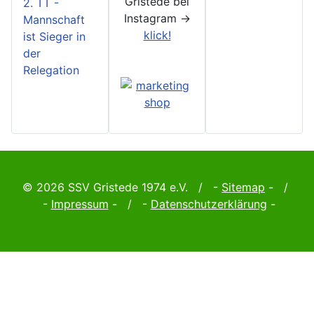
Gristede bei
2. TT -
Instagram ->
Mannschaft
klick!
ist Sieger in
der
Relegation
© 2026 SSV Gristede 1974 e.V. / -
Sitemap
- /
-
Impressum
- / -
Datenschutzerklärung
-