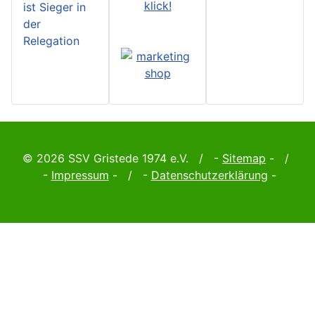
klick!
ist Sieger in
der
Relegation
© 2026 SSV Gristede 1974 e.V. / -
Sitemap
- /
-
Impressum
- / -
Datenschutzerklärung
-