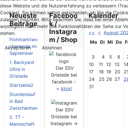
diese Website und die Nutzererfahrung zu verbessern (Tra
Cookies). Sie können selbst entscheiden, ob Sie die Cooki
Neueste
Faceboo
Kalender
zulassen möchten. Bitte beachten Sie, dass bei einer Able
Beiträge
k /
womöglich nicht mehr alle Funktionalitäten der Seite zur 
Instagra
<<
<
August 20
stehen.
m / Shop
Flohmarktwo
Mo
Di
Mi
Do
F
chenende im
Akzeptieren
Ablehnen
September
3
4
5
6
1. Backyard
10
11
12
13
1
Der SSV
Ultra in
17
18
19
20
2
Gristede bei
Gristede
24
25
26
27
2
facebook -
Startseite2
31
>
klick!
Stundenlauf
in Bad
Zwischenhan
Der SSV
Gristede bei
2. TT -
Instagram ->
Mannschaft