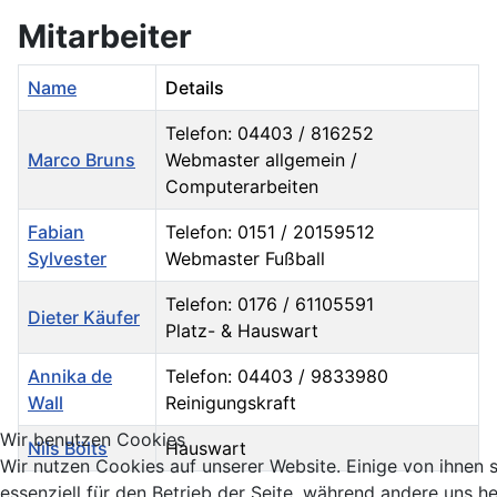
Mitarbeiter
Name
Details
Telefon: 04403 / 816252
Marco Bruns
Webmaster allgemein /
Computerarbeiten
Fabian
Telefon: 0151 / 20159512
Sylvester
Webmaster Fußball
Telefon: 0176 / 61105591
Dieter Käufer
Platz- & Hauswart
Annika de
Telefon: 04403 / 9833980
Wall
Reinigungskraft
Wir benutzen Cookies
Nils Bölts
Hauswart
Wir nutzen Cookies auf unserer Website. Einige von ihnen 
Kontakte,
essenziell für den Betrieb der Seite, während andere uns he