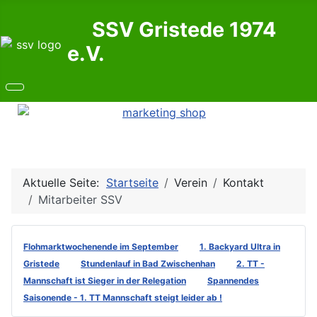
SSV Gristede 1974
e.V.
Aktuelle Seite:
Startseite
Verein
Kontakt
Mitarbeiter SSV
Flohmarktwochenende im September
1. Backyard Ultra in
Gristede
Stundenlauf in Bad Zwischenhan
2. TT -
Mannschaft ist Sieger in der Relegation
Spannendes
Saisonende - 1. TT Mannschaft steigt leider ab !