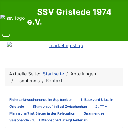
SSV Gristede 1974
e.V.
Aktuelle Seite:
Startseite
Abteilungen
Tischtennis
Kontakt
Flohmarktwochenende im September
1. Backyard Ultra in
Gristede
Stundenlauf in Bad Zwischenhan
2. TT -
Mannschaft ist Sieger in der Relegation
Spannendes
Saisonende - 1. TT Mannschaft steigt leider ab !