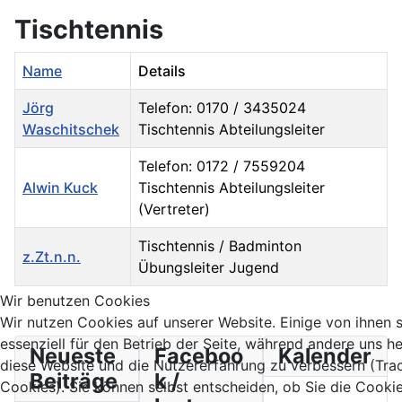
Tischtennis
Name
Details
Jörg
Telefon: 0170 / 3435024
Waschitschek
Tischtennis Abteilungsleiter
Telefon: 0172 / 7559204
Alwin Kuck
Tischtennis Abteilungsleiter
(Vertreter)
Tischtennis / Badminton
z.Zt.n.n.
Übungsleiter Jugend
Kontakte,
Wir benutzen Cookies
Wir nutzen Cookies auf unserer Website. Einige von ihnen 
essenziell für den Betrieb der Seite, während andere uns he
Neueste
Faceboo
Kalender
diese Website und die Nutzererfahrung zu verbessern (Tra
Beiträge
k /
Cookies). Sie können selbst entscheiden, ob Sie die Cooki