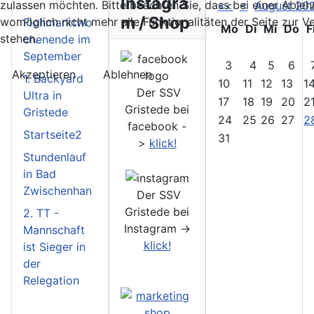
Instagra
zulassen möchten. Bitte beachten Sie, dass bei einer Able
<<
<
August 20
m / Shop
womöglich nicht mehr alle Funktionalitäten der Seite zur 
Flohmarktwo
Mo
Di
Mi
Do
F
stehen.
chenende im
September
3
4
5
6
Akzeptieren
Ablehnen
1. Backyard
10
11
12
13
1
Der SSV
Ultra in
17
18
19
20
2
Gristede bei
Gristede
24
25
26
27
2
facebook -
Startseite2
31
>
klick!
Stundenlauf
in Bad
Zwischenhan
Der SSV
Gristede bei
2. TT -
Instagram ->
Mannschaft
klick!
ist Sieger in
der
Relegation