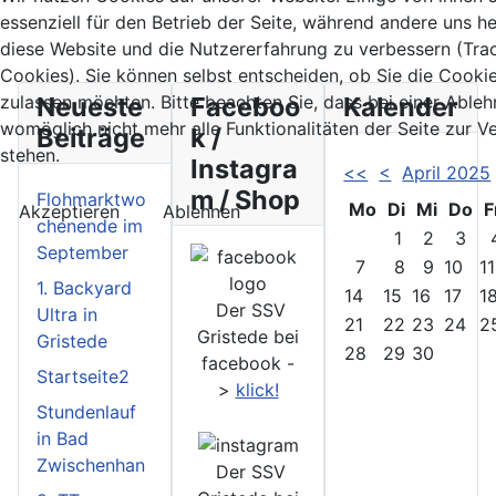
essenziell für den Betrieb der Seite, während andere uns he
diese Website und die Nutzererfahrung zu verbessern (Tra
Cookies). Sie können selbst entscheiden, ob Sie die Cooki
Neueste
Faceboo
Kalender
zulassen möchten. Bitte beachten Sie, dass bei einer Able
womöglich nicht mehr alle Funktionalitäten der Seite zur 
Beiträge
k /
stehen.
Instagra
<<
<
April 2025
m / Shop
Flohmarktwo
Mo
Di
Mi
Do
F
Akzeptieren
Ablehnen
chenende im
1
2
3
September
7
8
9
10
11
1. Backyard
14
15
16
17
1
Der SSV
Ultra in
21
22
23
24
2
Gristede bei
Gristede
28
29
30
facebook -
Startseite2
>
klick!
Stundenlauf
in Bad
Zwischenhan
Der SSV