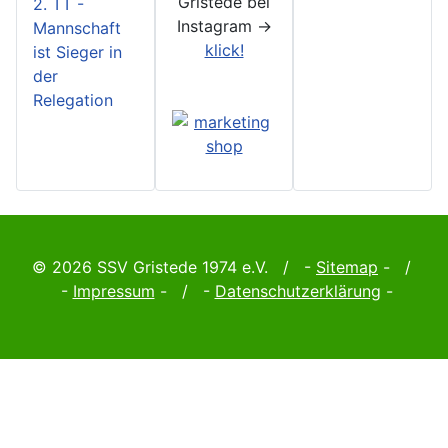
Gristede bei
2. TT -
Instagram ->
Mannschaft
klick!
ist Sieger in
der
Relegation
© 2026 SSV Gristede 1974 e.V. / -
Sitemap
- /
-
Impressum
- / -
Datenschutzerklärung
-