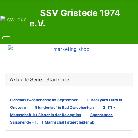
SSV Gristede 1974
e.V.
Aktuelle Seite:
Startseite
Flohmarktwochenende im September
1. Backyard Ultra in
Gristede
Stundenlauf in Bad Zwischenhan
2. TT -
Mannschaft ist Sieger in der Relegation
Spannendes
Saisonende - 1. TT Mannschaft steigt leider ab !