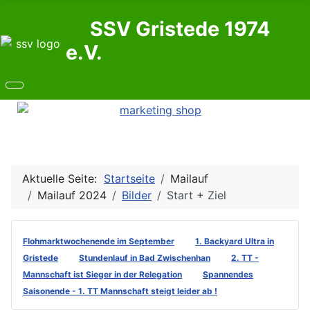
SSV Gristede 1974
e.V.
Aktuelle Seite:
Startseite
Mailauf
Mailauf 2024
Bilder
Start + Ziel
Flohmarktwochenende im September
1. Backyard Ultra in
Gristede
Stundenlauf in Bad Zwischenhan
2. TT -
Mannschaft ist Sieger in der Relegation
Spannendes
Saisonende - 1. TT Mannschaft steigt leider ab !