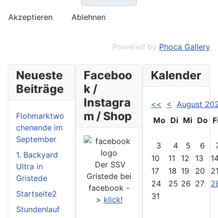
Akzeptieren
Ablehnen
Powered by
Phoca Gallery
Neueste
Faceboo
Kalender
Beiträge
k /
Instagra
<<
<
August 20
m / Shop
Flohmarktwo
Mo
Di
Mi
Do
F
chenende im
September
3
4
5
6
1. Backyard
10
11
12
13
1
Der SSV
Ultra in
17
18
19
20
2
Gristede bei
Gristede
24
25
26
27
2
facebook -
Startseite2
31
>
klick!
Stundenlauf