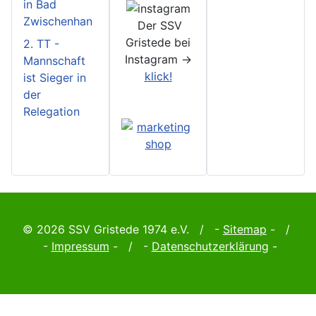
in Bad
Zwischenhan
Der SSV
Gristede bei
2. TT -
Instagram ->
Mannschaft
klick!
ist Sieger in
der
Relegation
© 2026 SSV Gristede 1974 e.V. / -
Sitemap
- /
-
Impressum
- / -
Datenschutzerklärung
-