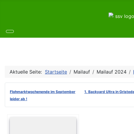
Aktuelle Seite:
Startseite
Mailauf
Mailauf 2024
Flohmarktwochenende im September
1. Backyard Ultra in Gristed
leider ab !