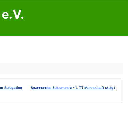
e.V.
der Relegation
Spannendes Saisonende - 1. TT Mannschaft steigt