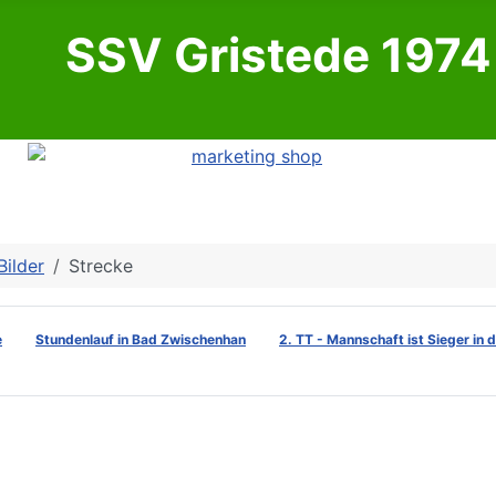
SSV Gristede 1974 
Bilder
Strecke
e
Stundenlauf in Bad Zwischenhan
2. TT - Mannschaft ist Sieger in 