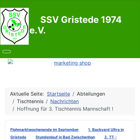
SSV Gristede 1974
e.V.
Aktuelle Seite:
Startseite
Abteilungen
Tischtennis
Nachrichten
Hoffnung für 3. Tischtennis Mannschaft !
Flohmarktwochenende im September
1. Backyard Ultra in
Gristede
Stundenlauf in Bad Zwischenhan
2. TT -