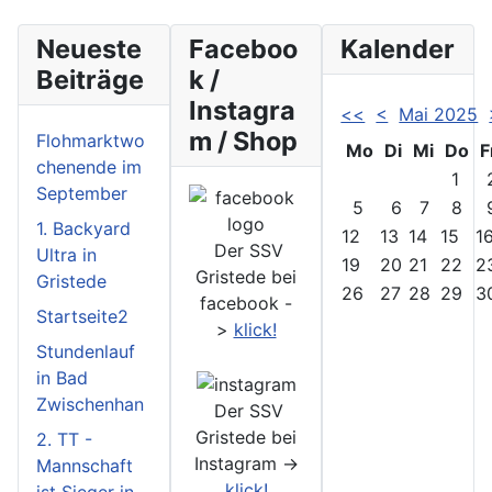
Neueste
Faceboo
Kalender
Beiträge
k /
Instagra
<<
<
Mai 2025
m / Shop
Flohmarktwo
Mo
Di
Mi
Do
F
chenende im
1
September
5
6
7
8
1. Backyard
12
13
14
15
1
Der SSV
Ultra in
19
20
21
22
2
Gristede bei
Gristede
26
27
28
29
3
facebook -
Startseite2
>
klick!
Stundenlauf
in Bad
Zwischenhan
Der SSV
Gristede bei
2. TT -
Instagram ->
Mannschaft
klick!