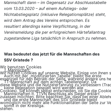
Mannschaft dann – im Gegensatz zur Abschlusstabelle
vom 13.03.2020 – auf einem Aufstiegs- oder
Nichtabstiegsplatz (inklusive Relegationsplätze) steht,
wird dem Antrag des Vereins entsprochen. Es
resultiert allerdings keine Verpflichtung, in der
Vereinsmeldung die per erfolgreichem Härtefallantrag
zugestandene Liga tatsächlich in Anspruch zu nehmen.
Was bedeutet das jetzt für die Mannschaften des
SSV Gristede ?
Wir benutzen Cookies
1. Mannschaft:
Wir nutzen Cookies auf unserer Website. Einige von ihnen 
Auch mit der „modifizierten Tabelle“ bleibt die erste
essenziell für den Betrieb der Seite, während andere uns he
TT-Mannschaft auf dem achten Tabellenplatz. Da
diese Website und die Nutzererfahrung zu verbessern (Tra
keine Relegation gespielt wird werden alle
Cookies). Sie können selbst entscheiden, ob Sie die Cooki
Mannschaften lt. TTVN Beschluss als Sieger erklärt
zulassen möchten. Bitte beachten Sie, dass bei einer Able
und die erste Mannschaft des SSV Gristede bleibt
womöglich nicht mehr alle Funktionalitäten der Seite zur 
somit in der Kreisliga.
stehen.