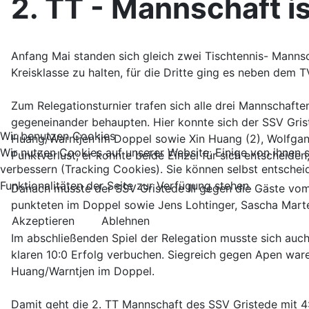
2. TT - Mannschaft is
Anfang Mai standen sich gleich zwei Tischtennis- Mannsc
Kreisklasse zu halten, für die Dritte ging es neben dem T
Zum Relegationsturnier trafen sich alle drei Mannschaft
gegeneinander behaupten. Hier konnte sich der SSV Gris
Wir benutzen Cookies
Huang/Warntjen im Doppel sowie Xin Huang (2), Wolfgang
Wir nutzen Cookies auf unserer Website. Einige von ihnen s
Punktverlust; er konnte beide Einzel für sich entscheide
verbessern (Tracking Cookies). Sie können selbst entschei
Funktionalitäten der Seite zur Verfügung stehen.
Danach musste der SSV Gristede III gegen die Gäste vom 
punkteten im Doppel sowie Jens Lohtinger, Sascha Marte
Akzeptieren
Ablehnen
Im abschließenden Spiel der Relegation musste sich auch
klaren 10:0 Erfolg verbuchen. Siegreich gegen Apen ware
Huang/Warntjen im Doppel.
Damit geht die 2. TT Mannschaft des SSV Gristede mit 4:0 