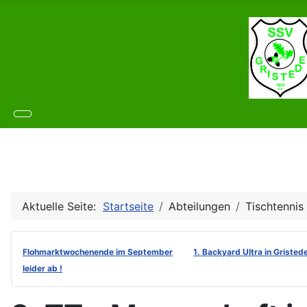
Aktuelle Seite:
Startseite
Abteilungen
Tischtennis
Flohmarktwochenende im September
1. Backyard Ultra in Gristed
leider ab !