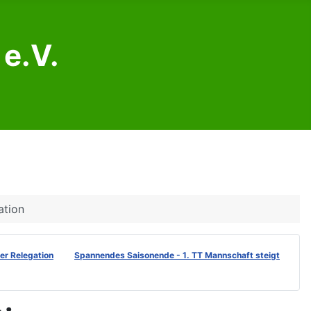
e.V.
ation
der Relegation
Spannendes Saisonende - 1. TT Mannschaft steigt