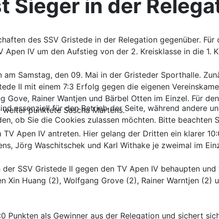
t Sieger in der Relega
haften des SSV Gristede in der Relegation gegenüber. Für d
V Apen IV um den Aufstieg von der 2. Kreisklasse in die 1. K
en am Samstag, den 09. Mai in der Gristeder Sporthalle. Zu
tede II mit einem 7:3 Erfolg gegen die eigenen Vereinskam
 Gove, Rainer Wantjen und Bärbel Otten im Einzel. Für den
ind essenziell für den Betrieb der Seite, während andere u
n, weiter punktete Sascha Martens.
den, ob Sie die Cookies zulassen möchten. Bitte beachten S
TV Apen IV antreten. Hier gelang der Dritten ein klarer 1
ns, Jörg Waschitschek und Karl Withake je zweimal im Einz
 der SSV Gristede II gegen den TV Apen IV behaupten und tat
n Xin Huang (2), Wolfgang Grove (2), Rainer Warntjen (2) 
Punkten als Gewinner aus der Relegation und sichert sich so