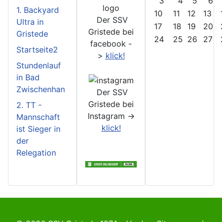
3
4
5
6
1. Backyard
10
11
12
13
Der SSV
Ultra in
17
18
19
20
Gristede bei
Gristede
24
25
26
27
facebook -
Startseite2
>
klick!
Stundenlauf
in Bad
Zwischenhan
Der SSV
Gristede bei
2. TT -
Instagram ->
Mannschaft
klick!
ist Sieger in
der
Relegation