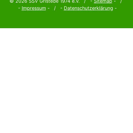
© 2026 SSV Gristede 1974 e.V. / -
Sitemap
- /
-
Impressum
- / -
Datenschutzerklärung
-