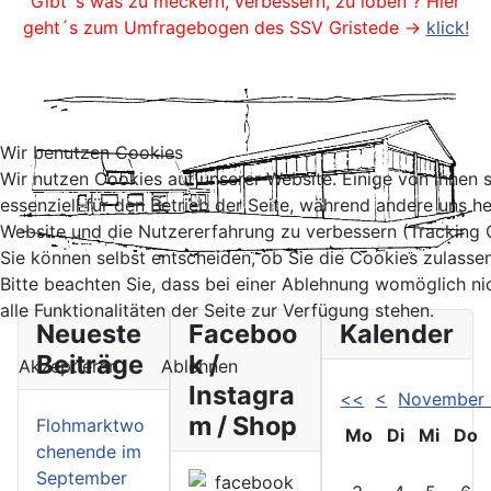
Gibt´s was zu meckern, verbessern, zu loben ? Hier
geht´s zum Umfragebogen des SSV Gristede ->
klick!
Wir benutzen Cookies
Wir nutzen Cookies auf unserer Website. Einige von ihnen 
essenziell für den Betrieb der Seite, während andere uns he
Website und die Nutzererfahrung zu verbessern (Tracking 
Sie können selbst entscheiden, ob Sie die Cookies zulasse
Bitte beachten Sie, dass bei einer Ablehnung womöglich ni
alle Funktionalitäten der Seite zur Verfügung stehen.
Neueste
Faceboo
Kalender
Beiträge
k /
Akzeptieren
Ablehnen
Instagra
<<
<
November
m / Shop
Flohmarktwo
Mo
Di
Mi
Do
chenende im
September