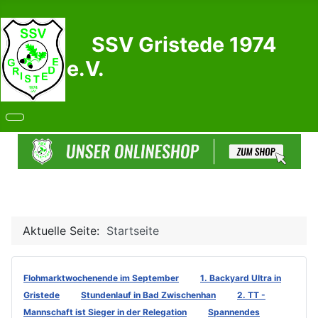
SSV Gristede 1974
e.V.
Aktuelle Seite:
Startseite
Flohmarktwochenende im September
1. Backyard Ultra in
Gristede
Stundenlauf in Bad Zwischenhan
2. TT -
Mannschaft ist Sieger in der Relegation
Spannendes