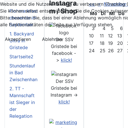
Instagra
<<
<
November
Website und die Nutzererfahrung zu verbessern (Tracking 
m / Shop
Flohmarktwo
Sie können selbst entscheiden, ob Sie die Cookies zulasse
Mo
Di
Mi
Do
chenende im
Bitte beachten Sie, dass bei einer Ablehnung womöglich ni
September
alle Funktionalitäten der Seite zur Verfügung stehen.
3
4
5
6
1. Backyard
10
11
12
13
Akzeptieren
Ablehnen
Der SSV
Ultra in
17
18
19
20
Gristede bei
Gristede
24
25
26
27
facebook -
Startseite2
>
klick!
Stundenlauf
in Bad
Zwischenhan
Der SSV
Gristede bei
2. TT -
Instagram ->
Mannschaft
klick!
ist Sieger in
der
Relegation