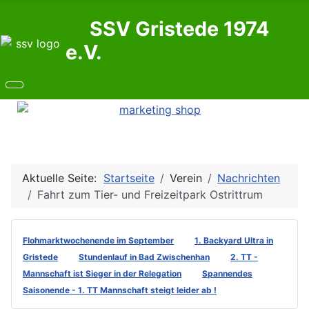
SSV Gristede 1974
e.V.
Aktuelle Seite:
Startseite
Verein
Nachrichten
Fahrt zum Tier- und Freizeitpark Ostrittrum
Flohmarktwochenende im September
1. Backyard Ultra in
Gristede
Stundenlauf in Bad Zwischenhan
2. TT -
Mannschaft ist Sieger in der Relegation
Spannendes
Saisonende - 1. TT Mannschaft steigt leider ab !