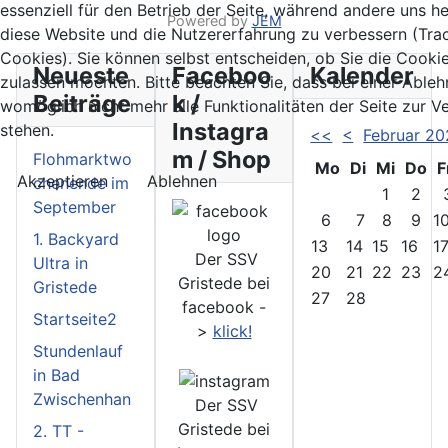
essenziell für den Betrieb der Seite, während andere uns he
Powered by
JEM
diese Website und die Nutzererfahrung zu verbessern (Tra
Cookies). Sie können selbst entscheiden, ob Sie die Cooki
Neueste
Faceboo
Kalender
zulassen möchten. Bitte beachten Sie, dass bei einer Able
Beiträge
k /
womöglich nicht mehr alle Funktionalitäten der Seite zur 
Instagra
stehen.
<<
<
Februar 2
m / Shop
Flohmarktwo
Mo
Di
Mi
Do
F
Akzeptieren
Ablehnen
chenende im
1
2
September
6
7
8
9
1
1. Backyard
13
14
15
16
1
Der SSV
Ultra in
20
21
22
23
2
Gristede bei
Gristede
27
28
facebook -
Startseite2
>
klick!
Stundenlauf
in Bad
Zwischenhan
Der SSV
Gristede bei
2. TT -