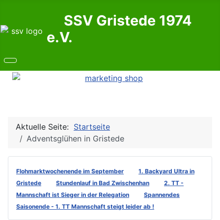
SSV Gristede 1974
e.V.
Aktuelle Seite:
Startseite
Adventsglühen in Gristede
Flohmarktwochenende im September
1. Backyard Ultra in
Gristede
Stundenlauf in Bad Zwischenhan
2. TT -
Mannschaft ist Sieger in der Relegation
Spannendes
Saisonende - 1. TT Mannschaft steigt leider ab !