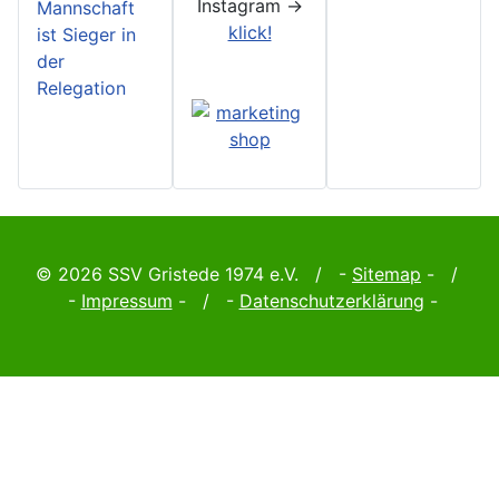
Instagram ->
Mannschaft
klick!
ist Sieger in
der
Relegation
© 2026 SSV Gristede 1974 e.V. / -
Sitemap
- /
-
Impressum
- / -
Datenschutzerklärung
-