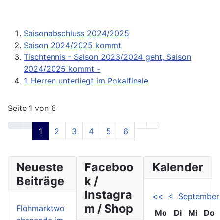
Saisonabschluss 2024/2025
Saison 2024/2025 kommt
Tischtennis - Saison 2023/2024 geht, Saison
2024/2025 kommt -
1. Herren unterliegt im Pokalfinale
Seite 1 von 6
1
2
3
4
5
6
Neueste
Faceboo
Kalender
Beiträge
k /
Instagra
<<
<
September
m / Shop
Flohmarktwo
Mo
Di
Mi
Do