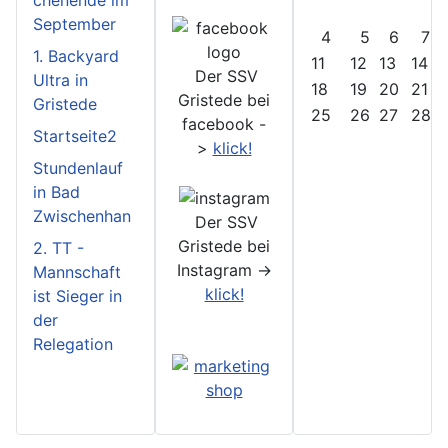
chenende im
September
4
5
6
7
1. Backyard
11
12
13
14
Der SSV
Ultra in
18
19
20
21
Gristede bei
Gristede
25
26
27
28
facebook -
Startseite2
>
klick!
Stundenlauf
in Bad
Zwischenhan
Der SSV
Gristede bei
2. TT -
Instagram ->
Mannschaft
klick!
ist Sieger in
der
Relegation