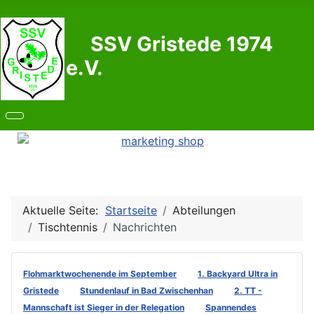
SSV Gristede 1974
e.V.
Aktuelle Seite:
Startseite
Abteilungen
Tischtennis
Nachrichten
Flohmarktwochenende im September
1. Backyard Ultra in
Gristede
Stundenlauf in Bad Zwischenhan
2. TT -
Mannschaft ist Sieger in der Relegation
Spannendes