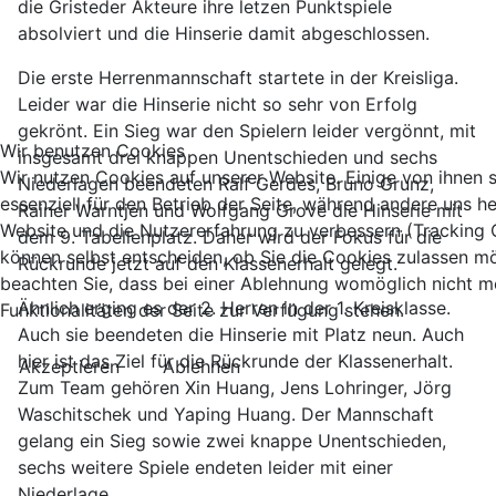
die Gristeder Akteure ihre letzen Punktspiele
absolviert und die Hinserie damit abgeschlossen.
Die erste Herrenmannschaft startete in der Kreisliga.
Leider war die Hinserie nicht so sehr von Erfolg
gekrönt. Ein Sieg war den Spielern leider vergönnt, mit
Wir benutzen Cookies
insgesamt drei knappen Unentschieden und sechs
Wir nutzen Cookies auf unserer Website. Einige von ihnen 
Niederlagen beendeten Ralf Gerdes, Bruno Grunz,
essenziell für den Betrieb der Seite, während andere uns he
Rainer Warntjen und Wolfgang Grove die Hinserie mit
Website und die Nutzererfahrung zu verbessern (Tracking 
dem 9. Tabellenplatz. Daher wird der Fokus für die
können selbst entscheiden, ob Sie die Cookies zulassen mö
Rückrunde jetzt auf den Klassenerhalt gelegt.
beachten Sie, dass bei einer Ablehnung womöglich nicht me
Ähnlich erging es der 2. Herren in der 1. Kreisklasse.
Funktionalitäten der Seite zur Verfügung stehen.
Auch sie beendeten die Hinserie mit Platz neun. Auch
hier ist das Ziel für die Rückrunde der Klassenerhalt.
Akzeptieren
Ablehnen
Zum Team gehören Xin Huang, Jens Lohringer, Jörg
Waschitschek und Yaping Huang. Der Mannschaft
gelang ein Sieg sowie zwei knappe Unentschieden,
sechs weitere Spiele endeten leider mit einer
Niederlage.