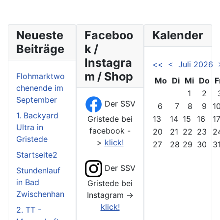
Neueste
Faceboo
Kalender
Beiträge
k /
Instagra
<<
<
Juli 2026
m / Shop
Flohmarktwo
Mo
Di
Mi
Do
F
chenende im
1
2
September
Der SSV
6
7
8
9
1
1. Backyard
Gristede bei
13
14
15
16
1
Ultra in
facebook -
20
21
22
23
2
Gristede
>
klick!
27
28
29
30
3
Startseite2
Der SSV
Stundenlauf
in Bad
Gristede bei
Zwischenhan
Instagram ->
klick!
2. TT -