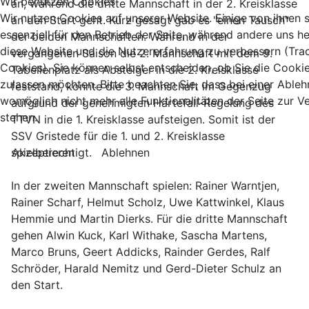
Wir benutzen Cookies
an, während die dritte Mannschaft in der 2. Kreisklasse
Wir nutzen Cookies auf unserer Website. Einige von ihnen 
an den Start geht. Kurz gesagt gab es "einen Tausch"
essenziell für den Betrieb der Seite, während andere uns he
der beiden Mannschaften. Während in der
diese Website und die Nutzererfahrung zu verbessern (Tra
vergangenen Saison die 2. Mannschaft mit dem 9.
Cookies). Sie können selbst entscheiden, ob Sie die Cooki
Tabellenplatz als Absteiger in die 2. Kreisklasse
zulassen möchten. Bitte beachten Sie, dass bei einer Able
feststand, konnte die 3. Mannschaft im Gegenzug
womöglich nicht mehr alle Funktionalitäten der Seite zur 
aufgrund der genehmigten Härtefall-Regelung des
stehen.
TTVN in die 1. Kreisklasse aufsteigen. Somit ist der
SSV Gristede für die 1. und 2. Kreisklasse
Akzeptieren
Ablehnen
spielberechtigt.
In der zweiten Mannschaft spielen: Rainer Warntjen,
Rainer Scharf, Helmut Scholz, Uwe Kattwinkel, Klaus
Hemmie und Martin Dierks. Für die dritte Mannschaft
gehen Alwin Kuck, Karl Withake, Sascha Martens,
Marco Bruns, Geert Addicks, Rainder Gerdes, Ralf
Schröder, Harald Nemitz und Gerd-Dieter Schulz an
den Start.