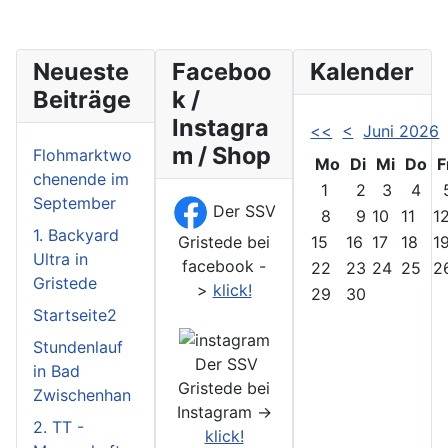
Neueste
Faceboo
Kalender
Beiträge
k /
Instagra
<<
<
Juni 2026
m / Shop
Flohmarktwo
Mo
Di
Mi
Do
F
chenende im
1
2
3
4
September
Der SSV
8
9
10
11
1
1. Backyard
Gristede bei
15
16
17
18
1
Ultra in
facebook -
22
23
24
25
2
Gristede
>
klick!
29
30
Startseite2
Stundenlauf
Der SSV
in Bad
Gristede bei
Zwischenhan
Instagram ->
2. TT -
klick!