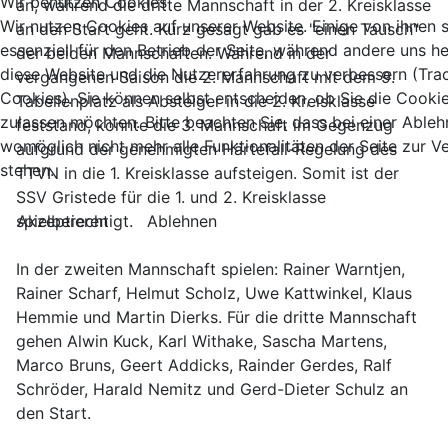
Wir benutzen Cookies
an, während die dritte Mannschaft in der 2. Kreisklasse
Wir nutzen Cookies auf unserer Website. Einige von ihnen 
an den Start geht. Kurz gesagt gab es "einen Tausch"
essenziell für den Betrieb der Seite, während andere uns he
der beiden Mannschaften. Während in der
diese Website und die Nutzererfahrung zu verbessern (Tra
vergangenen Saison die 2. Mannschaft mit dem 9.
Cookies). Sie können selbst entscheiden, ob Sie die Cooki
Tabellenplatz als Absteiger in die 2. Kreisklasse
zulassen möchten. Bitte beachten Sie, dass bei einer Able
feststand, konnte die 3. Mannschaft im Gegenzug
womöglich nicht mehr alle Funktionalitäten der Seite zur 
aufgrund der genehmigten Härtefall-Regelung des
stehen.
TTVN in die 1. Kreisklasse aufsteigen. Somit ist der
SSV Gristede für die 1. und 2. Kreisklasse
Akzeptieren
Ablehnen
spielberechtigt.
In der zweiten Mannschaft spielen: Rainer Warntjen,
Rainer Scharf, Helmut Scholz, Uwe Kattwinkel, Klaus
Hemmie und Martin Dierks. Für die dritte Mannschaft
gehen Alwin Kuck, Karl Withake, Sascha Martens,
Marco Bruns, Geert Addicks, Rainder Gerdes, Ralf
Schröder, Harald Nemitz und Gerd-Dieter Schulz an
den Start.