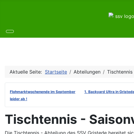
Aktuelle Seite:
Startseite
Abteilungen
Tischtennis
Flohmarktwochenende im September
1. Backyard Ultra in Gristed
leider ab !
Tischtennis - Saison
Die Tischtennis - Abteilung des SSV Gristede bereitet 