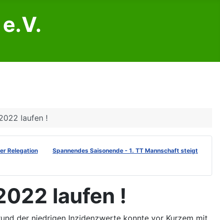
e.V.
2022 laufen !
der Relegation
Spannendes Saisonende - 1. TT Mannschaft steigt
2022 laufen !
rund der niedrigen Inzidenzwerte konnte vor Kurzem mit