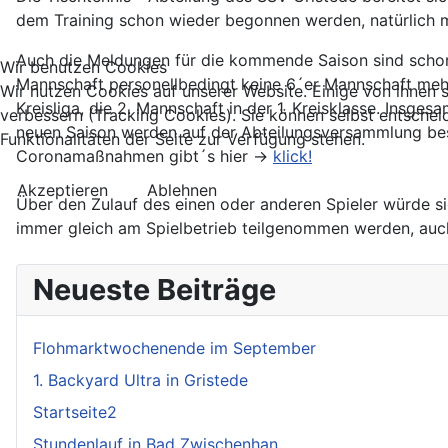
dem Training schon wieder begonnen werden, natürlich
Auch die Meldungen für die kommende Saison sind schon 
Wir benutzen Cookies
Mannschaft personellbedingt keine 6´er Mannschaft mehr s
Wir nutzen Cookies auf unserer Website. Einige von ihnen s
Kreisliga, die 2. Mannschaft in der 1. Kreisklasse. Insge
verbessern (Tracking Cookies). Sie können selbst entschei
neuen Saison werden auf der Abteilungsversammlung besp
Funktionalitäten der Seite zur Verfügung stehen.
Coronamaßnahmen gibt´s hier ->
klick!
Akzeptieren
Ablehnen
Über den Zulauf des einen oder anderen Spieler würde sich
immer gleich am Spielbetrieb teilgenommen werden, auch "
Neueste Beiträge
Flohmarktwochenende im September
1. Backyard Ultra in Gristede
Startseite2
Stundenlauf in Bad Zwischenhan