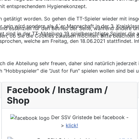
 mit entsprechendem Hygienekonzept.
getätigt worden. So gehen die TT-Spieler wieder mit insg
ein wird sondern als 4´er Mannschaft in der 3. Kreisklasse
ind essenziell für den Betrieb der Seite, während andere u
samt sind in der TT-Abteilung 19 spielberechtigte Spieler d
den, ob Sie die Cookies zulassen möchten. Bitte beachten S
rochen, welche am Freitag, den 18.06.2021 stattfindet. In
 die Abteilung sehr freuen, daher sind natürlich jederzeit 
Hobbyspieler" die "Just for Fun" spielen wollen sind bei u
Facebook / Instagram /
Shop
Der SSV Gristede bei facebook -
>
klick!