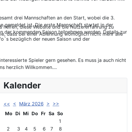
esamt drei Mannschaften an den Start, wobei die 3.
 gemeldet ist. Die erste Mannschaft startet in der
ns helfen, diese Website und die Nutzererfahrung zu
ie an der kommenden Saison teilnehmen werden. Details zur
ie, dass bei einer Ablehnung womöglich nicht mehr alle
fo´s bezüglich der neuen Saison und der
interessierte Spieler gern gesehen. Es muss ja auch nicht
ns herzlich Willkommen....
Kalender
<<
<
März 2026
>
>>
Mo
Di
Mi
Do
Fr
Sa
So
1
2
3
4
5
6
7
8