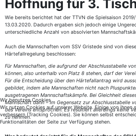
Hoffnung für 3. Tisc
Wie bereits berichtet hat der TTVN die Spielsaison 2019
13.03.2020. Dadurch ergaben sich jedoch einige Ungerec
unterschiedliche Anzahl von absolvierten Mannschaftskä
Auch die Mannschaften vom SSV Gristede sind von diese
Härtefallregelung beschlossen:
Für Mannschaften, die aufgrund der Abschlusstabelle vom 
können, also unterhalb von Platz 8 stehen, darf der Vere
Für die Entscheidung über den Härtefallantrag wird auss
gebildet, indem alle Mannschaften nicht nach Pluspunkt
ausgetragenen Mannschaftskämpfe. Bei Gleichheit dieses
Wir benutzen Cookies
Mannschaft dann – im Gegensatz zur Abschlusstabelle vo
Wir nutzen Cookies auf unserer Website. Einige von ihnen s
des Vereins entsprochen. Es resultiert allerdings keine 
verbessern (Tracking Cookies). Sie können selbst entschei
zu nehmen.
Funktionalitäten der Seite zur Verfügung stehen.