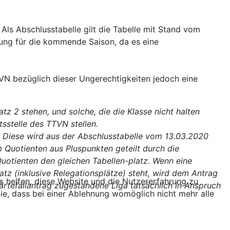
Als Abschlusstabelle gilt die Tabelle mit Stand vom
ung für die kommende Saison, da es eine
VN bezüglich dieser Ungerechtigkeiten jedoch eine
z 2 stehen, und solche, die die Klasse nicht halten
tsstelle des TTVN stellen.
n. Diese wird aus der Abschlusstabelle vom 13.03.2020
 Quotienten aus Pluspunkten geteilt durch die
uotienten den gleichen Tabellen-platz. Wenn eine
z (inklusive Relegationsplätze) steht, wird dem Antrag
ns helfen, diese Website und die Nutzererfahrung zu
Härtefallantrag zugestandene Liga tatsächlich in Anspruch
ie, dass bei einer Ablehnung womöglich nicht mehr alle