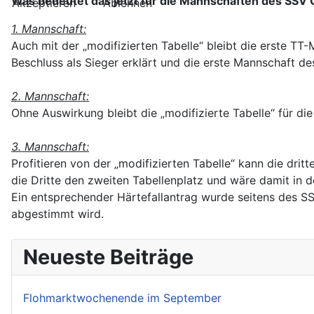
Was bedeutet das jetzt für die Mannschaften des SSV 
Akzeptieren
Ablehnen
1. Mannschaft:
Auch mit der „modifizierten Tabelle“ bleibt die erste T
Beschluss als Sieger erklärt und die erste Mannschaft des
2. Mannschaft:
Ohne Auswirkung bleibt die „modifizierte Tabelle“ für di
3. Mannschaft:
Profitieren von der „modifizierten Tabelle“ kann die dr
die Dritte den zweiten Tabellenplatz und wäre damit in der
Ein entsprechender Härtefallantrag wurde seitens des S
abgestimmt wird.
Neueste Beiträge
Flohmarktwochenende im September