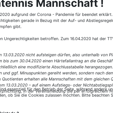
htennis Mannschaft !
/2020 aufgrund der Corona - Pandemie für beendet erklärt. 
htigkeiten gerade in Bezug mit der Auf- und Abstiegsregel
mpfen gibt.
n Ungerechtigkeiten betroffen. Zum 16.04.2020 hat der TT
13.03.2020 nicht aufsteigen dürfen, also unterhalb von Plat
in bis zum 30.04.2020 einen Härtefallantrag an die Geschäf
chließlich eine modifizierte Abschlusstabelle herangezoge
en und ggf. Minuspunkten gereiht werden, sondern nach dem
 Quotienten erhalten alle Mannschaften mit dem gleichen Q
m 13.03.2020 – auf einem Aufstiegs- oder Nichtabstiegsplat
ind essenziell für den Betrieb der Seite, während andere u
Verpflichtung, in der Vereinsmeldung die per erfolgreichem 
den, ob Sie die Cookies zulassen möchten. Bitte beachten S