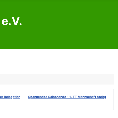
e.V.
der Relegation
Spannendes Saisonende - 1. TT Mannschaft steigt