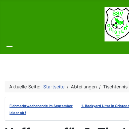
Aktuelle Seite:
Startseite
Abteilungen
Tischtennis
Flohmarktwochenende im September
1. Backyard Ultra in Gristed
leider ab !