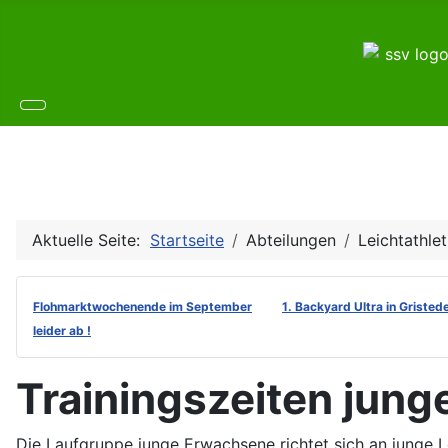
Aktuelle Seite:
Startseite
Abteilungen
Leichtathlet
Flohmarktwochenende im September
1. Backyard Ultra in Gristed
leider ab !
Trainingszeiten jun
Die Laufgruppe junge Erwachsene richtet sich an junge Le