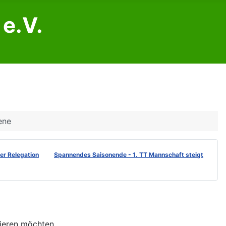
e.V.
ene
der Relegation
Spannendes Saisonende - 1. TT Mannschaft steigt
nieren möchten.