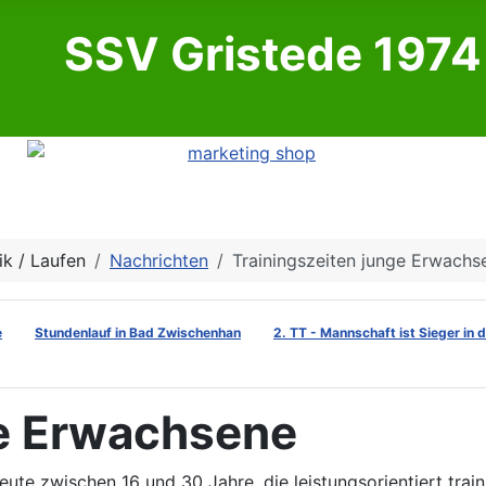
SSV Gristede 1974 
ik / Laufen
Nachrichten
Trainingszeiten junge Erwachs
e
Stundenlauf in Bad Zwischenhan
2. TT - Mannschaft ist Sieger in 
ge Erwachsene
ute zwischen 16 und 30 Jahre, die leistungsorientiert trai