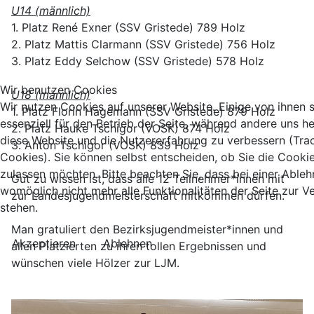
U14 (männlich)
1. Platz René Exner (SSV Gristede) 789 Holz
2. Platz Mattis Clarmann (SSV Gristede) 756 Holz
3. Platz Eddy Selchow (SSV Gristede) 578 Holz
Wir benutzen Cookies
U18 (männlich)
Wir nutzen Cookies auf unserer Website. Einige von ihnen 
1. Platz Florin Hagemann (SSV Gristede) 879 Holz
essenziell für den Betrieb der Seite, während andere uns he
2. Platz Hauke Tschigor (VOSK) 874 Holz
diese Website und die Nutzererfahrung zu verbessern (Tra
3. Anton Tschigor (VOSK) 839 Holz
Cookies). Sie können selbst entscheiden, ob Sie die Cooki
zulassen möchten. Bitte beachten Sie, dass bei einer Able
Gut zu wissen ist, dass alle 12 Teilnehmer*innen mit
womöglich nicht mehr alle Funktionalitäten der Seite zur 
zur Landesjugendmeisterschaft mitkommen dürfen.
stehen.
Man gratuliert den Bezirksjugendmeister*innen und
Akzeptieren
Ablehnen
allen Platzierten zu ihren tollen Ergebnissen und
wünschen viele Hölzer zur LJM.