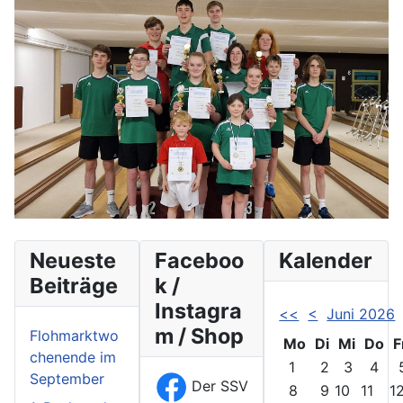
Neueste
Faceboo
Kalender
Beiträge
k /
Instagra
<<
<
Juni 2026
m / Shop
Flohmarktwo
Mo
Di
Mi
Do
F
chenende im
1
2
3
4
September
Der SSV
8
9
10
11
1