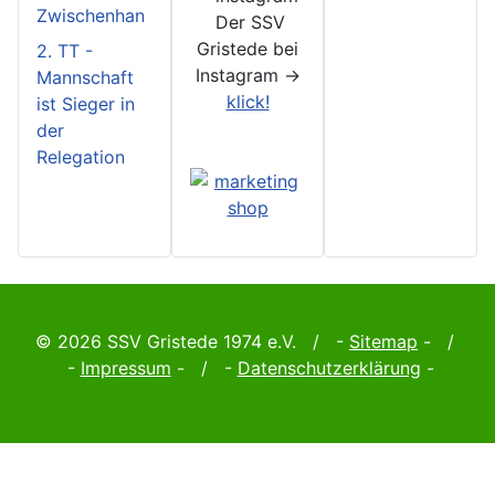
Zwischenhan
Der SSV
Gristede bei
2. TT -
Instagram ->
Mannschaft
klick!
ist Sieger in
der
Relegation
© 2026 SSV Gristede 1974 e.V. / -
Sitemap
- /
-
Impressum
- / -
Datenschutzerklärung
-