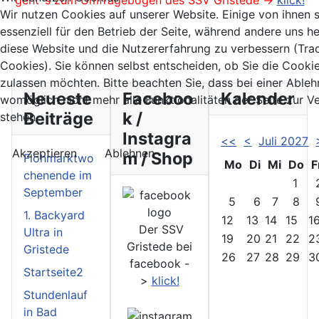
geht´s zum Umfragebogen des SSV Gristede ->
klick!
Wir nutzen Cookies auf unserer Website. Einige von ihnen 
essenziell für den Betrieb der Seite, während andere uns he
diese Website und die Nutzererfahrung zu verbessern (Tra
Cookies). Sie können selbst entscheiden, ob Sie die Cooki
zulassen möchten. Bitte beachten Sie, dass bei einer Able
Neueste
Faceboo
Kalender
womöglich nicht mehr alle Funktionalitäten der Seite zur 
Beiträge
k /
stehen.
Instagra
<<
<
Juli 2027
Akzeptieren
Ablehnen
m / Shop
Flohmarktwo
Mo
Di
Mi
Do
F
chenende im
1
September
5
6
7
8
1. Backyard
12
13
14
15
1
Der SSV
Ultra in
19
20
21
22
2
Gristede bei
Gristede
26
27
28
29
3
facebook -
Startseite2
>
klick!
Stundenlauf
in Bad