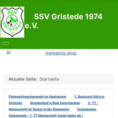
SSV Gristede 1974
e.V.
Aktuelle Seite:
Startseite
Flohmarktwochenende im September
1. Backyard Ultra in
Gristede
Stundenlauf in Bad Zwischenhan
2. TT -
Mannschaft ist Sieger in der Relegation
Spannendes
Saisonende - 1. TT Mannschaft steigt leider ab !